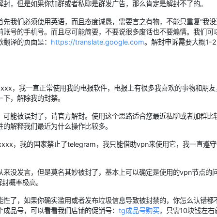
解封，但是如果你加群或者私聊是群发广告，那么肯定是解封不了的。
先我们必须使用英语，而且态度诚恳，需要言之有物，不能只重复“我没违
前账号的手机号。而且尽可能简要，不要说很多废话也不要煽情。我们可
歌翻译的页面是：
https://translate.google.com
。解封申诉需要大概1-
xxxxxxx，我一直正常使用我的电报软件，电报上有很多我喜欢的事物和
一下，解除我的封禁。
，可能被误封了，请官方解封。使用这个思路适合您最近私聊或者加群比
性的解释我们最近为什么操作比较多。
xxxxx，我的国家禁止了telegram，我只能借助vpn来使用它，我一
从来没发言，但是莫名其妙被封了，基本上可以确定是使用的vpn节点的
解封概率极高。
能性了，如果你确实滥用或者发布垃圾信息导致被封禁的，你怎么认错都
个成品号，可以看看我们店铺的促销号：
tg成品号购买
，只需10块钱左